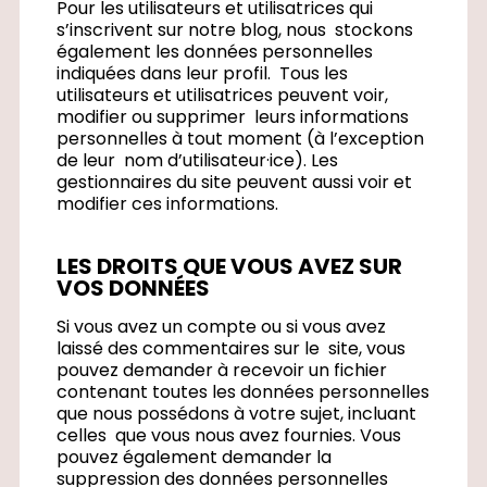
Pour les utilisateurs et utilisatrices qui
s’inscrivent sur notre blog, nous stockons
également les données personnelles
indiquées dans leur profil. Tous les
utilisateurs et utilisatrices peuvent voir,
×
modifier ou supprimer leurs informations
×
Créer une liste d'envies
personnelles à tout moment (à l’exception
Connexion
×
de leur nom d’utilisateur·ice). Les
((modalTitle))
Nom de la liste d'envies
gestionnaires du site peuvent aussi voir et
Vous devez être connecté pour ajouter des produits à votre
×
modifier ces informations.
Mes listes d'envies
((confirmMessage))
liste d'envies.
LES DROITS QUE VOUS AVEZ SUR
((cancelText))
((modalDeleteText))
Créer une nouvelle liste
add_circle_outline
Annuler
Connexion
Annuler
Créer une liste d'envies
VOS DONNÉES
Si vous avez un compte ou si vous avez
laissé des commentaires sur le site, vous
pouvez demander à recevoir un fichier
contenant toutes les données personnelles
que nous possédons à votre sujet, incluant
celles que vous nous avez fournies. Vous
pouvez également demander la
suppression des données personnelles