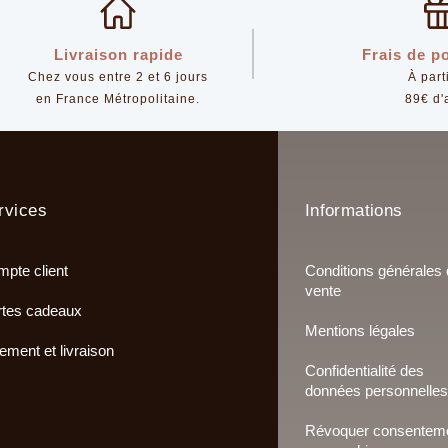
Livraison rapide
Frais de po
Chez vous entre 2 et 6 jours
À part
en France Métropolitaine.
89€ d'
rvices
Informations
pte client
Conditions générales
vente
tes cadeaux
Mentions légales
ement et livraison
Confidentialité des
données personnelles
Révoquer consentem