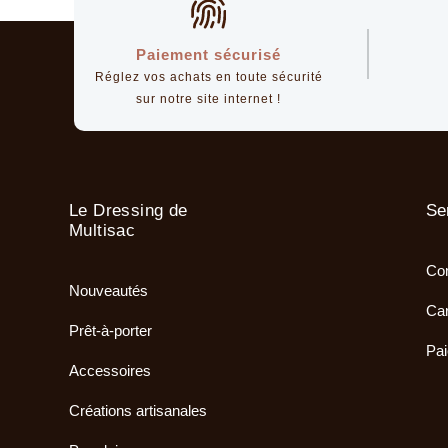
Paiement sécurisé
Réglez vos achats en toute sécurité
sur notre site internet !
Le Dressing de
Se
Multisac
Com
Nouveautés
Car
Prêt-à-porter
Pai
Accessoires
Créations artisanales