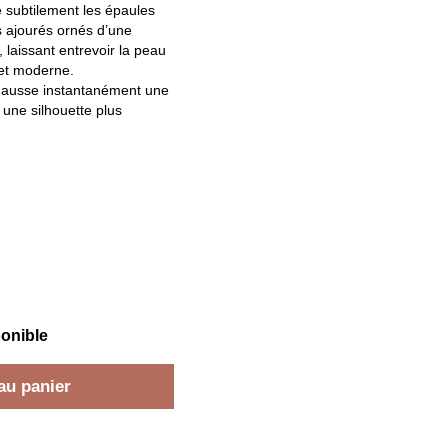
ile subtilement les épaules
 ajourés ornés d’une
, laissant entrevoir la peau
c et moderne.
hausse instantanément une
une silhouette plus
ponible
au panier