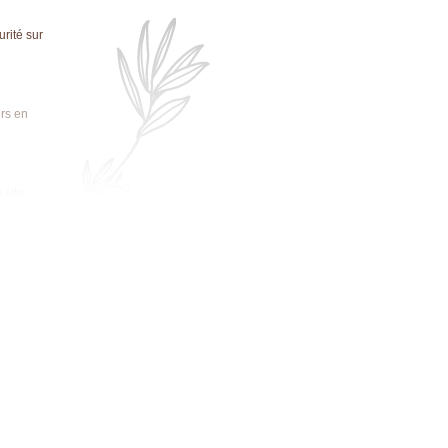
rité sur
urs en
 site
gasin.