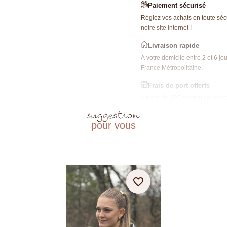
Paiement sécurisé
Réglez vos achats en toute sécu
notre site internet !
Livraison rapide
À votre domicile entre 2 et 6 jo
France Métropolitaine.
Frais de port offerts
A partir de 89€ d'achat sur notre
internet.
suggestion
pour vous
Click & Collect
Click and collect dans notre ma
favorite_border