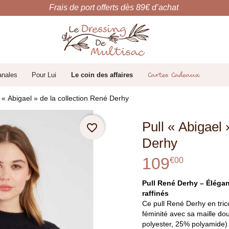
Frais de port offerts dès 89€ d’achat
anales
Pour Lui
Le coin des affaires
Cartes Cadeaux
l « Abigael » de la collection René Derhy
Pull « Abigael 
favorite_border
Derhy
109
€
00
Pull René Derhy – Élégan
raffinés
Ce pull René Derhy en trico
féminité avec sa maille d
polyester, 25% polyamide) 