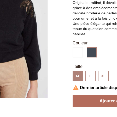
Original et raffiné, il dévo
grâce à des empiècements
délicate broderie de perles
pour un effet à la fois chi
Une pièce élégante qui re
tenue du quotidien comme 
habillée.
Couleur
Blanc
Noir
Taille
M
L
XL

Dernier article dis
Ajouter 