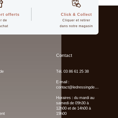
rt offerts
Click & Collect
ir de
Cliquer et retirer
achat
dans notre magasin
Contact
 de
Tél. 03 86 61 25 38
E-mail :
contact@ledressingdemultisac.fr
Horaires : du mardi au
samedi de 09h30 à
12h00 et de 14h00 à
ent
19h00