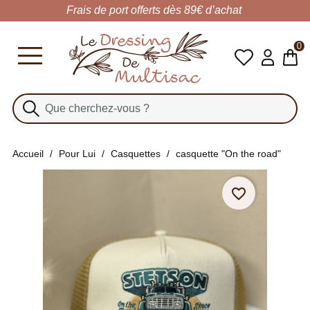
Frais de port offerts dès 89€ d’achat
0
Accueil
Pour Lui
Casquettes
casquette "On the road"
favorite_border