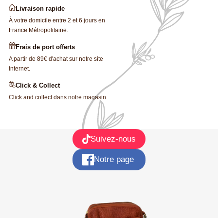
Livraison rapide
À votre domicile entre 2 et 6 jours en
France Métropolitaine.
Frais de port offerts
×
A partir de 89€ d'achat sur notre site
×
Créer une liste d'envies
Connexion
internet.
Nom de la liste d'envies
Click & Collect
Vous devez être connecté pour ajouter des produits à votre liste
×
Mes listes d'envies
Click and collect dans notre magasin.
d'envies.
add_circle_outline
Créer une nouvelle liste
Annuler
Connexion
Annuler
Créer une liste d'envies
Suivez-nous
Notre page