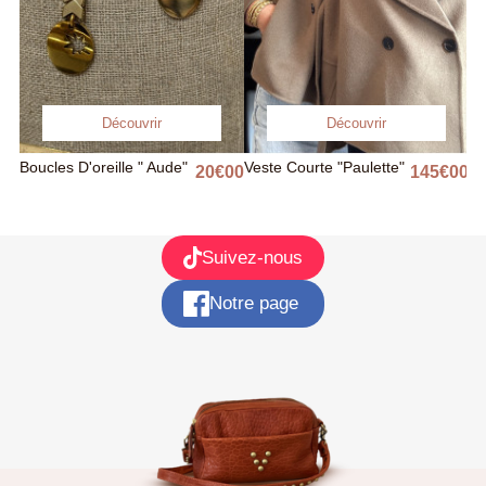
Découvrir
Découvrir
Boucles D'oreille " Aude"
Veste Courte "Paulette"
Sa
00
Prix
20
€
00
Prix
145
€
00
Pr
Suivez-nous
Notre page