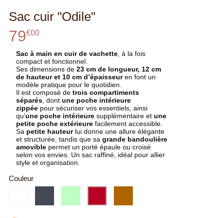
Sac cuir "Odile"
79
€
00
Sac à main en cuir de vachette
, à la fois
compact et fonctionnel.
Ses dimensions de
23 cm de longueur, 12 cm
de hauteur et 10 cm d’épaisseur
en font un
modèle pratique pour le quotidien.
Il est composé de
trois compartiments
séparés
, dont
une poche intérieure
zippée
pour sécuriser vos essentiels, ainsi
qu’
une poche intérieure
supplémentaire et
une
petite poche extérieure
facilement accessible.
Sa
petite hauteur
lui donne une allure élégante
et structurée, tandis que sa
grande bandoulière
amovible
permet un porté épaule ou croisé
selon vos envies. Un sac raffiné, idéal pour allier
style et organisation.
Couleur
Blanc
Noir
vert
Cuivré
Bordeau
pâle