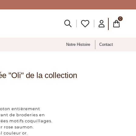
0
Notre Histoire
Contact
e "Oli" de la collection
 coton entièrement
vant de broderies en
rées motifs coquillages.
ur rose saumon.
l couleur or.