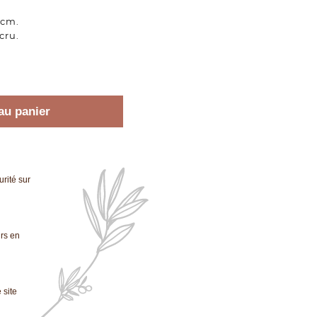
 cm.
cru.
au panier
rité sur
urs en
 site