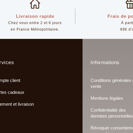
Livraison rapide
Frais de po
Chez vous entre 2 et 6 jours
À part
en France Métropolitaine.
89€ d'
rvices
Informations
pte client
Conditions générales
vente
tes cadeaux
Mentions légales
ement et livraison
Confidentialité des
données personnelles
Révoquer consentem