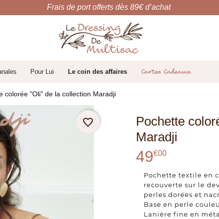
Frais de port offerts dès 89€ d’achat
anales
Pour Lui
Le coin des affaires
Cartes Cadeaux
 colorée "Oli" de la collection Maradji
Pochette coloré
favorite_border
Maradji
49
€
00
Pochette textile en
recouverte sur le de
perles dorées et nac
Base en perle coule
Lanière fine en méta