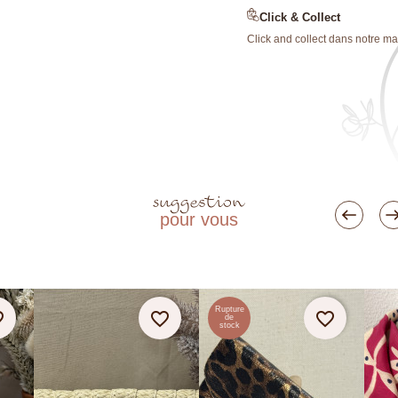
Click & Collect
Click and collect dans notre ma
suggestion
pour vous
Rupture
rder
favorite_border
favorite_border
de
stock