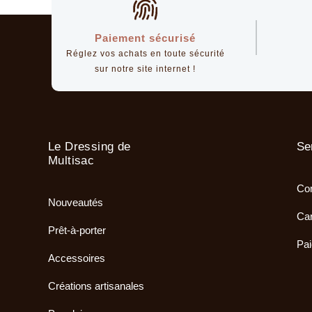
Paiement sécurisé
Réglez vos achats en toute sécurité
sur notre site internet !
Le Dressing de
Se
Multisac
Com
Nouveautés
Car
Prêt-à-porter
Pai
Accessoires
Créations artisanales