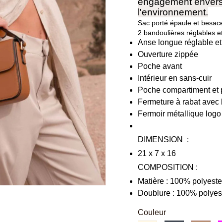
engagement envers 
l'environnement.
Sac porté épaule et besac
2 bandoulières réglables e
Anse longue réglable e
Ouverture zippée
Poche avant
Intérieur en sans-cuir
Poche compartiment et
Fermeture à rabat avec
Fermoir métallique log
DIMENSION :
21 x 7 x 16
COMPOSITION :
Matière :
100% polyester
Doublure : 100% polyes
Couleur