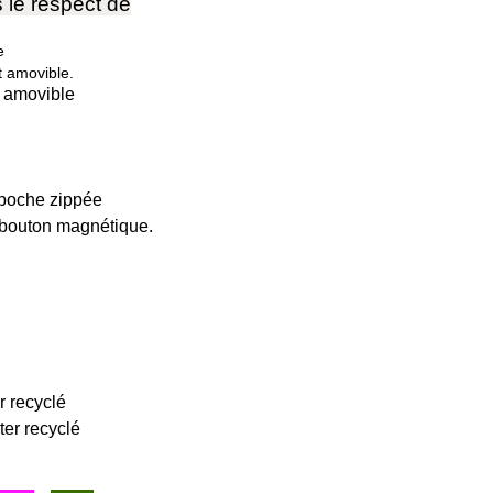
le respect de
e
t amovible.
t amovible
 poche zippée
 bouton magnétique.
o
 recyclé
ter recyclé