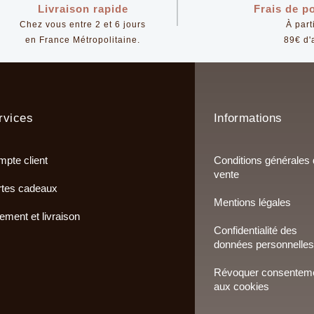
Livraison rapide
Frais de po
Chez vous entre 2 et 6 jours
À part
en France Métropolitaine.
89€ d'
rvices
Informations
pte client
Conditions générales
vente
tes cadeaux
Mentions légales
ement et livraison
Confidentialité des
données personnelles
Révoquer consentem
aux cookies