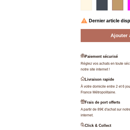
Beige
Noir
Cam

Dernier article dis
Ajouter 
Paiement sécurisé
Réglez vos achats en toute sécu
notre site internet !
Livraison rapide
À votre domicile entre 2 et 6 jo
France Métropolitaine.
Frais de port offerts
A partir de 89€ d'achat sur notre
internet.
Click & Collect