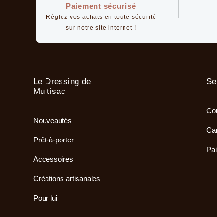
Paiement sécurisé
Réglez vos achats en toute sécurité
sur notre site internet !
Le Dressing de
Se
Multisac
Com
Nouveautés
Car
Prêt-à-porter
Pai
Accessoires
Créations artisanales
Pour lui