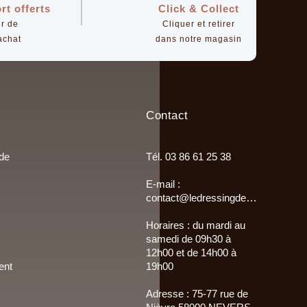
rt offerts
Click & Collect
ir de
Cliquer et retirer
achat
dans notre magasin
Contact
 de
Tél. 03 86 61 25 38
E-mail :
contact@ledressingdemultisac.fr
Horaires : du mardi au
samedi de 09h30 à
12h00 et de 14h00 à
ent
19h00
Adresse : 75-77 rue de