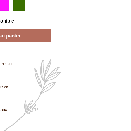
fuchsia
kaki
el
ponible
au panier
rité sur
urs en
 site