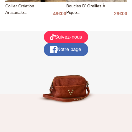
Collier Création
Boucles D' Oreilles À
Prix
0 €
Artisanale...
Pique...
Pa
00
49
€
00
Prix
29
€
00
Pr
Suivez-nous
Notre page