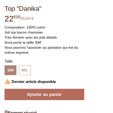
Top "Danika"
22
€
00
55,00 €
Composition: 100% coton
Joli top bacon chemisier
Très féminin avec les jolis détails
Ilona porte la taille S/M
Vous pourrez l'associer au pantalon qui est du
même imprimé
Taille
S/M
M/L

Dernier article disponible
Ajouter au panier
Paiement sécurisé