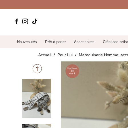
Nouveautés
Prêt-à-porter
Accessoires
Créations artis
Accueil
Pour Lui
Maroquinerie Homme, acce
Rupture
de
stock