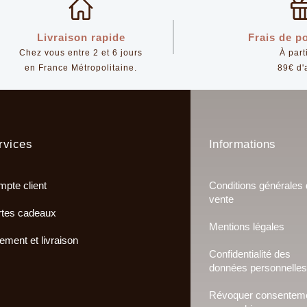
Livraison rapide
Frais de po
Chez vous entre 2 et 6 jours
À part
en France Métropolitaine.
89€ d'
rvices
Informations
pte client
Conditions générales
vente
tes cadeaux
Mentions légales
ement et livraison
Confidentialité des
données personnelles
Révoquer consentem