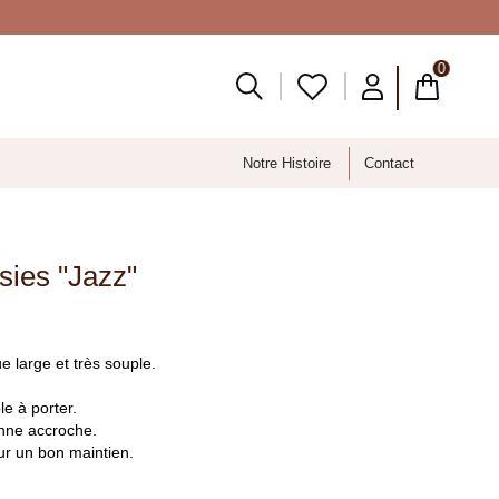
0
Notre Histoire
Contact
isies "Jazz"
ue large et très souple.
e à porter.
nne accroche.
ur un bon maintien.