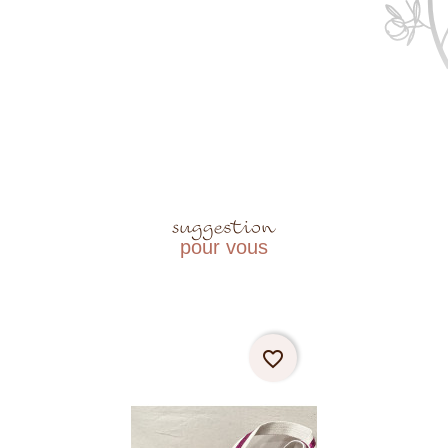
suggestion
pour vous
favorite_border