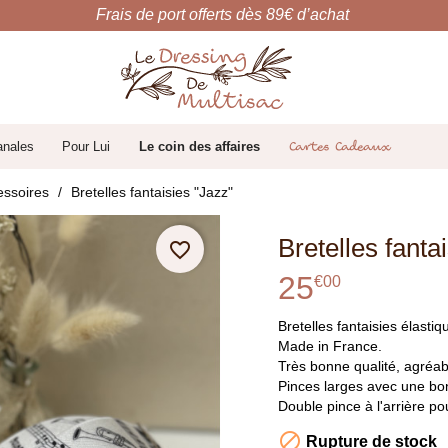
Frais de port offerts dès 89€ d’achat
anales
Pour Lui
Le coin des affaires
Cartes Cadeaux
ssoires
Bretelles fantaisies "Jazz"
Bretelles fanta
favorite_border
25
€
00
Bretelles fantaisies élastiq
Made in France.
Très bonne qualité, agréabl
Pinces larges avec une bo
Double pince à l'arrière po

Rupture de stock