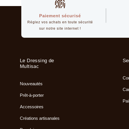
Paiement sécurisé
Réglez vos achats en toute sécurité
sur notre site internet !
Le Dressing de
Se
Multisac
Com
Nouveautés
Car
Prêt-à-porter
Pai
Accessoires
Créations artisanales