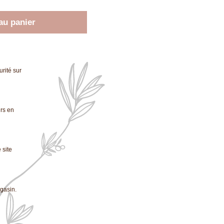
au panier
rité sur
urs en
 site
gasin.