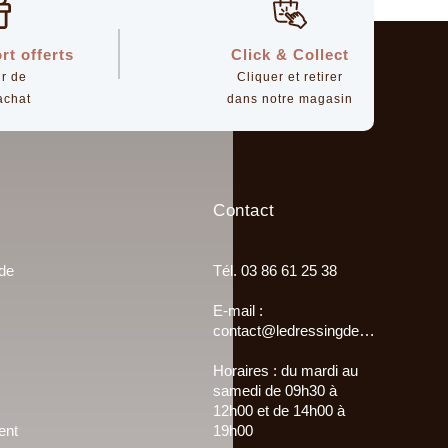
rt offerts
Click & Collect
ir de
Cliquer et retirer
achat
dans notre magasin
Contact
 de
Tél. 03 86 61 25 38
E-mail :
contact@ledressingdemultisac.fr
Horaires : du mardi au
samedi de 09h30 à
12h00 et de 14h00 à
ent
19h00